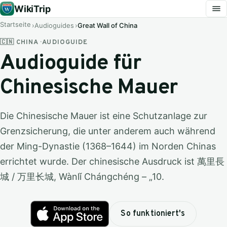
WikiTrip
Startseite
Audioguides
Great Wall of China
🇨🇳 CHINA · AUDIOGUIDE
Audioguide für
Chinesische Mauer
Die Chinesische Mauer ist eine Schutzanlage zur
Grenzsicherung, die unter anderem auch während
der Ming-Dynastie (1368–1644) im Norden Chinas
errichtet wurde. Der chinesische Ausdruck ist 萬里長
城 / 万里长城, Wànlǐ Chángchéng – „10.
So funktioniert's