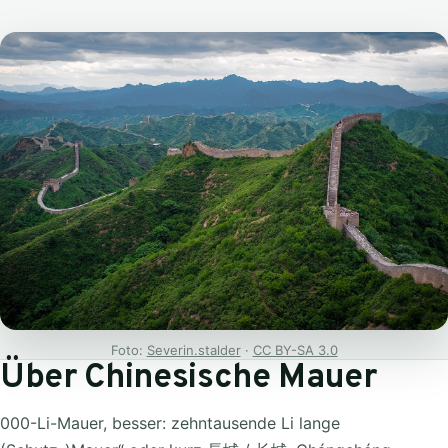
Foto:
Severin.stalder
·
CC BY-SA 3.0
Über Chinesische Mauer
000-Li-Mauer, besser: zehntausende Li lange