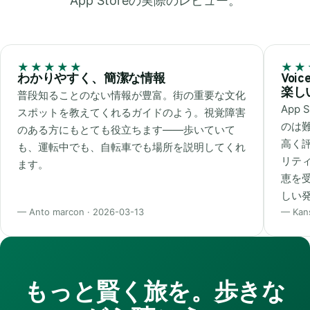
App Storeの実際のレビュー。
★★★★★
★★
わかりやすく、簡潔な情報
Vo
楽し
普段知ることのない情報が豊富。街の重要な文化
App
スポットを教えてくれるガイドのよう。視覚障害
のは難
のある方にもとても役立ちます――歩いていて
高く
も、運転中でも、自転車でも場所を説明してくれ
リテ
ます。
恵を
しい
— Anto marcon · 2026-03-13
— Kans
もっと賢く旅を。歩きな