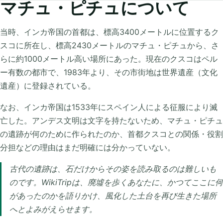
マチュ・ピチュについて
当時、インカ帝国の首都は、標高3400メートルに位置するク
スコに所在し、標高2430メートルのマチュ・ピチュから、さ
らに約1000メートル高い場所にあった。現在のクスコはペル
ー有数の都市で、1983年より、その市街地は世界遺産（文化
遺産）に登録されている。
なお、インカ帝国は1533年にスペイン人による征服により滅
亡した。アンデス文明は文字を持たないため、マチュ・ピチュ
の遺跡が何のために作られたのか、首都クスコとの関係・役割
分担などの理由はまだ明確には分かっていない。
古代の遺跡は、石だけからその姿を読み取るのは難しいも
のです。WikiTripは、廃墟を歩くあなたに、かつてここに何
があったのかを語りかけ、風化した土台を再び生きた場所
へとよみがえらせます。