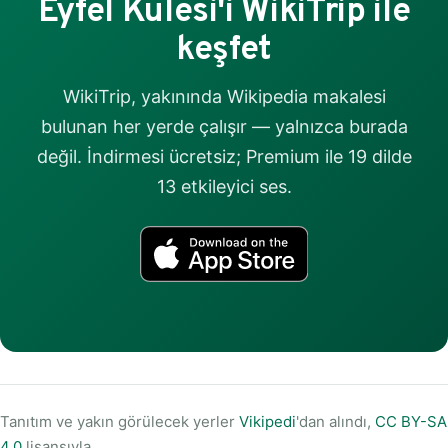
Eyfel Kulesi'i WikiTrip ile
keşfet
WikiTrip, yakınında Wikipedia makalesi
bulunan her yerde çalışır — yalnızca burada
değil. İndirmesi ücretsiz; Premium ile 19 dilde
13 etkileyici ses.
Tanıtım ve yakın görülecek yerler
Vikipedi
'dan alındı,
CC BY-SA
4.0
lisansıyla.