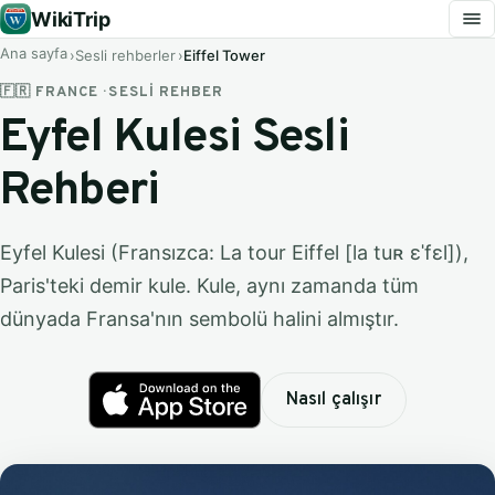
WikiTrip
Ana sayfa
Sesli rehberler
Eiffel Tower
🇫🇷 FRANCE · SESLI REHBER
Eyfel Kulesi Sesli
Rehberi
Eyfel Kulesi (Fransızca: La tour Eiffel [la tuʀ ɛˈfɛl]),
Paris'teki demir kule. Kule, aynı zamanda tüm
dünyada Fransa'nın sembolü halini almıştır.
Nasıl çalışır