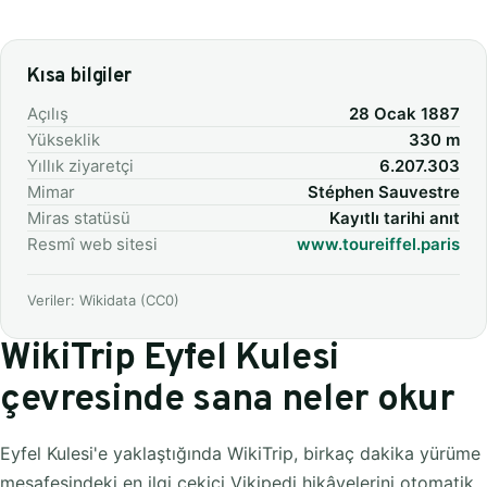
Kısa bilgiler
Açılış
28 Ocak 1887
Yükseklik
330 m
Yıllık ziyaretçi
6.207.303
Mimar
Stéphen Sauvestre
Miras statüsü
Kayıtlı tarihi anıt
Resmî web sitesi
www.toureiffel.paris
Veriler: Wikidata (CC0)
WikiTrip Eyfel Kulesi
çevresinde sana neler okur
Eyfel Kulesi'e yaklaştığında WikiTrip, birkaç dakika yürüme
mesafesindeki en ilgi çekici Vikipedi hikâyelerini otomatik