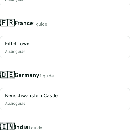
🇫🇷
France
1 guide
Eiffel Tower
Audioguide
🇩🇪
Germany
1 guide
Neuschwanstein Castle
Audioguide
🇮🇳
India
1 guide