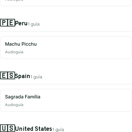
🇵🇪
Peru
1 guía
Machu Picchu
Audioguía
🇪🇸
Spain
1 guía
Sagrada Família
Audioguía
🇺🇸
United States
1 guía