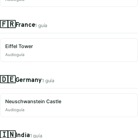
🇫🇷
France
1 guía
Eiffel Tower
Audioguía
🇩🇪
Germany
1 guía
Neuschwanstein Castle
Audioguía
🇮🇳
India
1 guía