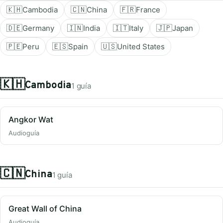
🇰🇭
Cambodia
🇨🇳
China
🇫🇷
France
🇩🇪
Germany
🇮🇳
India
🇮🇹
Italy
🇯🇵
Japan
🇵🇪
Peru
🇪🇸
Spain
🇺🇸
United States
🇰🇭
Cambodia
1 guía
Angkor Wat
Audioguía
🇨🇳
China
1 guía
Great Wall of China
Audioguía