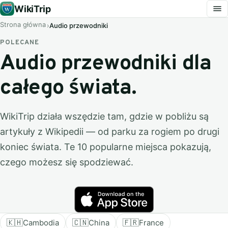
WikiTrip
Strona główna
Audio przewodniki
POLECANE
Audio przewodniki dla
całego świata.
WikiTrip działa wszędzie tam, gdzie w pobliżu są
artykuły z Wikipedii — od parku za rogiem po drugi
koniec świata. Te 10 popularne miejsca pokazują,
czego możesz się spodziewać.
🇰🇭
Cambodia
🇨🇳
China
🇫🇷
France