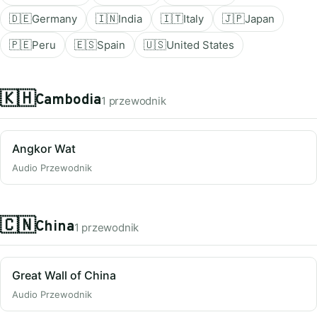
🇩🇪
Germany
🇮🇳
India
🇮🇹
Italy
🇯🇵
Japan
🇵🇪
Peru
🇪🇸
Spain
🇺🇸
United States
🇰🇭
Cambodia
1 przewodnik
Angkor Wat
Audio Przewodnik
🇨🇳
China
1 przewodnik
Great Wall of China
Audio Przewodnik