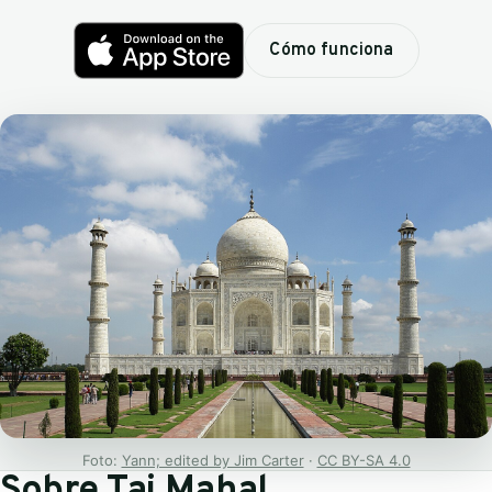
Cómo funciona
Foto:
Yann; edited by Jim Carter
·
CC BY-SA 4.0
Sobre Taj Mahal