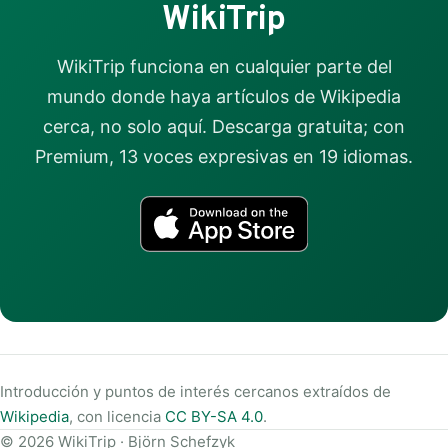
WikiTrip
WikiTrip funciona en cualquier parte del
mundo donde haya artículos de Wikipedia
cerca, no solo aquí. Descarga gratuita; con
Premium, 13 voces expresivas en 19 idiomas.
Introducción y puntos de interés cercanos extraídos de
Wikipedia
, con licencia
CC BY-SA 4.0
.
© 2026 WikiTrip · Björn Schefzyk