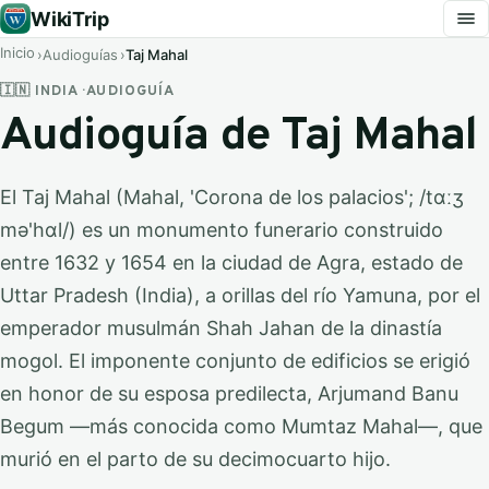
WikiTrip
Inicio
Audioguías
Taj Mahal
🇮🇳 INDIA · AUDIOGUÍA
Audioguía de Taj Mahal
El Taj Mahal (Mahal, 'Corona de los palacios'; /tɑːʒ
mə'hɑl/)​​ es un monumento funerario construido
entre 1632 y 1654 en la ciudad de Agra, estado de
Uttar Pradesh (India), a orillas del río Yamuna, por el
emperador musulmán Shah Jahan de la dinastía
mogol. El imponente conjunto de edificios se erigió
en honor de su esposa predilecta, Arjumand Banu
Begum —más conocida como Mumtaz Mahal—, que
murió en el parto de su decimocuarto hijo.