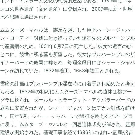
インド・イスラーム文化の代表的建築である。1983年にユネ
スコの世界遺産（文化遺産）に登録され、2007年に新・世界
七不思議に選出された。
ムムターズ・マハルは、謀反を起こした臣下ハーン・ジャハー
ン・ローディー討伐に付き従っていた遠征先のブルハーンプル
で産褥病のため、1631年6月7日に死亡した。彼女の遺言のひ
とつに、後世に残る墓を所望した。彼女はブルハーンプルのザ
イナーバードの庭園に葬られ、毎週金曜日にはシャー・ジャハ
ーンが訪れていた。1632年着工、1653年竣工とされる。
霊廟の計画はブルハーンプル滞在時には着手され始めたと考え
られる。1632年の初めにムムターズ・マハルの遺体は都アー
グラに送られ、ダールル・ヒラーファト・アクバラーバードの
庭園に安置されたが、シャー・ジャハーンはデカン討伐を続け
た。同年6月、シャー・ジャハーンが遠征を終えるとアーグラ
に戻り、ムムターズ・マハルの一回忌追悼式典が催され、霊廟
建設が開始された。基礎工事を経て1636年には白い霊廟がほ