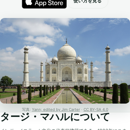
使い方を見る
写真:
Yann; edited by Jim Carter
·
CC BY-SA 4.0
タージ・マハルについて