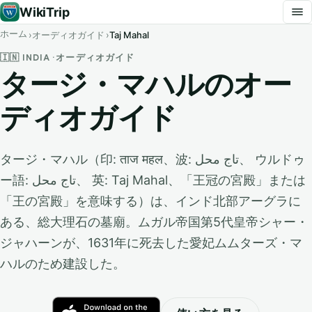
WikiTrip
ホーム
オーディオガイド
Taj Mahal
🇮🇳 INDIA · オーディオガイド
タージ・マハルのオー
ディオガイド
タージ・マハル（印: ताज महल、波: تاج محل、 ウルドゥ
ー語: تاج محل、 英: Taj Mahal、「王冠の宮殿」または
「王の宮殿」を意味する）は、インド北部アーグラに
ある、総大理石の墓廟。ムガル帝国第5代皇帝シャー・
ジャハーンが、1631年に死去した愛妃ムムターズ・マ
ハルのため建設した。