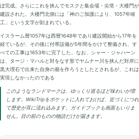
ぼ完成。さらにこれを挟んでモスクと集会場・尖塔・大楼門が
建設された。大楼門北側には「神のご加護により、1057年竣
工」という文字が刻まれている。
イスラーム暦1057年は西暦1648年であり建設開始から17年を
経ているが、その後に付帯設備が5年間をかけて整備され、す
べての工事は1653年に完了した。なお、シャー・ジャハーン
は、タージ・マハルと対をなす形でヤムナー川を挟んだ対岸に
黒大理石で出来た自身の廟を作ろうとしたとされるが、これは
実現しなかったのである
このようなランドマークは、ゆっくり巡るほど味わいが増
します。WikiTripをポケットに入れておけば、近づくにつれ
て歴史が耳に流れ込みます。ガイドブックも画面もいりま
せん。目の前のものの物語だけが届きます。