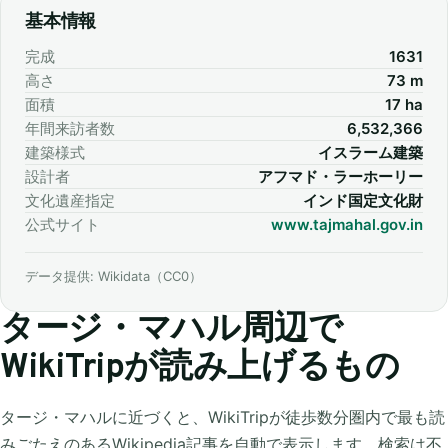
基本情報
完成
1631
高さ
73 m
面積
17 ha
年間来訪者数
6,532,366
建築様式
イスラーム建築
設計者
アフマド・ラーホーリー
文化遺産指定
インド国定文化財
公式サイト
www.tajmahal.gov.in
データ提供: Wikidata（CC0）
タージ・マハル周辺で
WikiTripが読み上げるもの
タージ・マハルに近づくと、WikiTripが徒歩数分圏内で最も読
みごたえのあるWikipedia記事を自動で表示します。検索は不