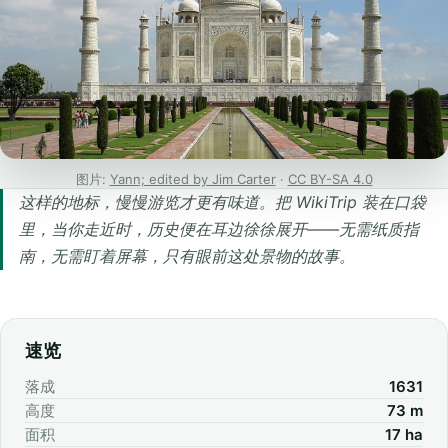
图片:
Yann; edited by Jim Carter
·
CC BY-SA 4.0
这样的地标，慢慢游览才更有味道。把 WikiTrip 装在口袋
里，当你走近时，历史便在耳边徐徐展开——无需纸质指
南，无需盯着屏幕，只有眼前这处景物的故事。
速览
落成
1631
高度
73 m
面积
17 ha