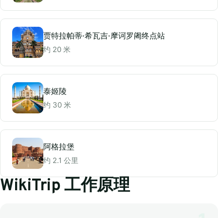
贾特拉帕蒂·希瓦吉·摩诃罗阇终点站
约 20 米
泰姬陵
约 30 米
阿格拉堡
约 2.1 公里
WikiTrip 工作原理